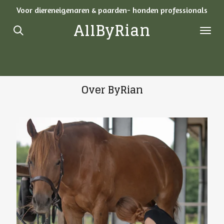
Voor diereneigenaren & paarden- honden professionals
Ga
AllByRian
direct
naar
de
hoofdinhoud
Over ByRian