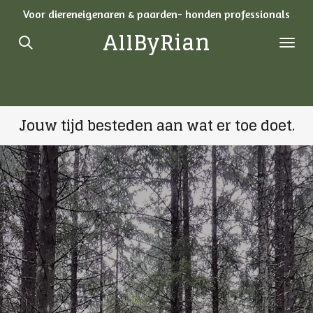
Voor diereneigenaren & paarden- honden professionals
Ga
AllByRian
direct
naar
de
hoofdinhoud
Jouw tijd besteden aan wat er toe doet.