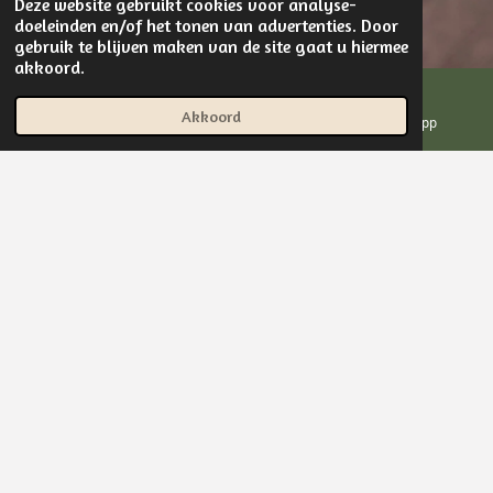
Deze website gebruikt cookies voor analyse-
doeleinden en/of het tonen van advertenties. Door
gebruik te blijven maken van de site gaat u hiermee
akkoord.
Akkoord
E-mailadres
Instagram
WhatsApp
2026
Hondenopvang, nog ruimte...
Mei
23 Mei t/m 11 Juni