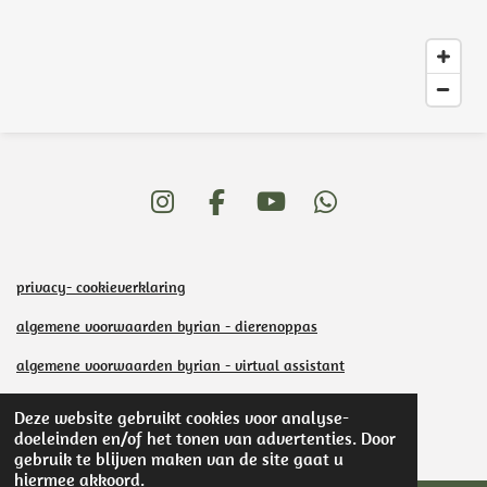
I
F
Y
W
n
a
o
h
s
c
u
a
privacy- cookieverklaring
t
e
T
t
a
b
u
s
algemene voorwaarden byrian - dierenoppas
g
o
b
A
algemene voorwaarden byrian - virtual assistant
r
o
e
p
a
k
p
KVK:
85303682
Deze website gebruikt cookies voor analyse-
m
© By Rian
doeleinden en/of het tonen van advertenties. Door
Powered by
JouwWeb
gebruik te blijven maken van de site gaat u
hiermee akkoord.