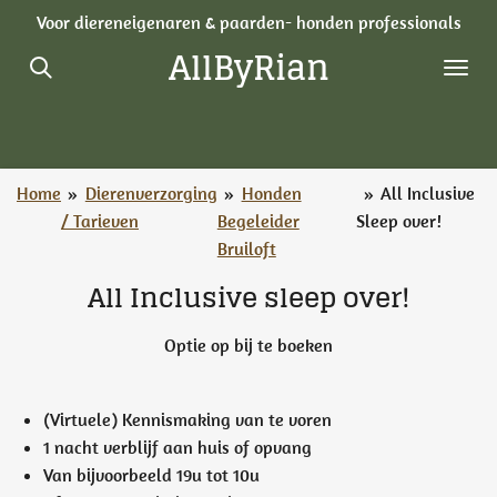
Voor diereneigenaren & paarden- honden professionals
Ga
AllByRian
direct
naar
de
hoofdinhoud
Home
»
Dierenverzorging
»
Honden
»
All Inclusive
/ Tarieven
Begeleider
Sleep over!
Bruiloft
All Inclusive sleep over!
Optie op bij te boeken
(Virtuele) Kennismaking van te voren
1 nacht verblijf aan huis of opvang
Van bijvoorbeeld 19u tot 10u